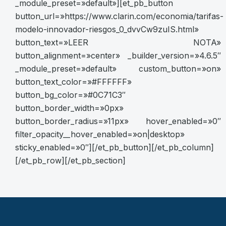
_module_preset=»default»][et_pb_button
button_url=»https://www.clarin.com/economia/tarifas-
modelo-innovador-riesgos_0_dvvCw9zuIS.html»
button_text=»LEER NOTA»
button_alignment=»center» _builder_version=»4.6.5″
_module_preset=»default» custom_button=»on»
button_text_color=»#FFFFFF»
button_bg_color=»#0C71C3″
button_border_width=»0px»
button_border_radius=»11px» hover_enabled=»0″
filter_opacity__hover_enabled=»on|desktop»
sticky_enabled=»0″][/et_pb_button][/et_pb_column]
[/et_pb_row][/et_pb_section]