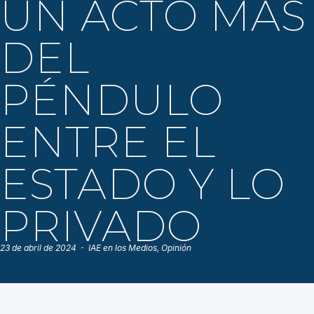
UN ACTO MÁS
DEL
PÉNDULO
ENTRE EL
ESTADO Y LO
PRIVADO
23 de abril de 2024
IAE en los Medios
,
Opinión