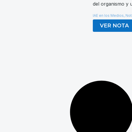
del organismo y u
IAE en los Medios
,
Not
VER NOTA