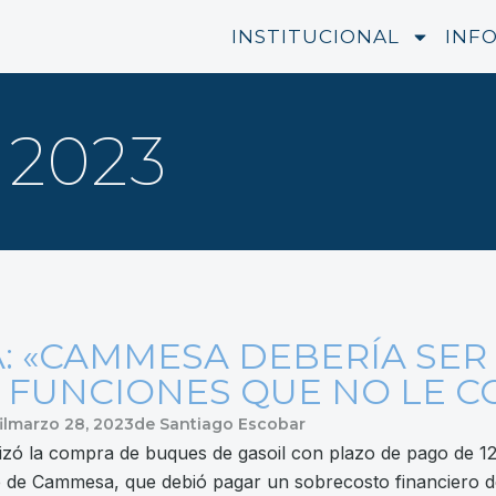
INSTITUCIONAL
INF
 2023
: «CAMMESA DEBERÍA SER
 FUNCIONES QUE NO LE 
il
marzo 28, 2023
de
Santiago Escobar
izó la compra de buques de gasoil con plazo de pago de 1
e de Cammesa, que debió pagar un sobrecosto financiero de