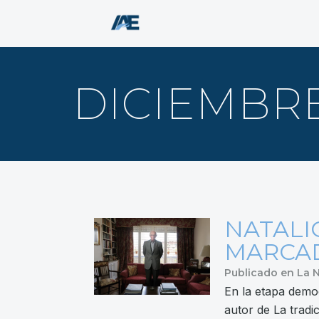
DICIEMBRE 
NATALI
MARCAD
Publicado en
La 
En la etapa democ
autor de La trad