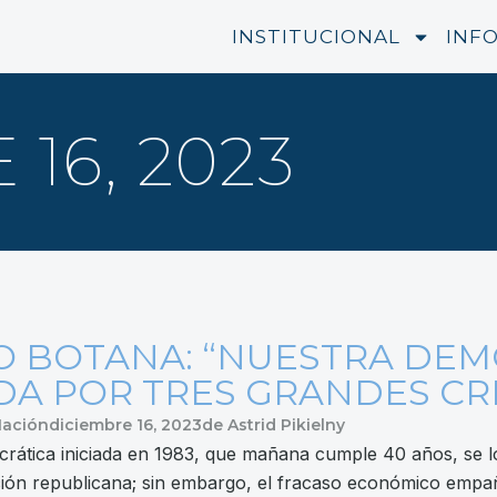
INSTITUCIONAL
INF
16, 2023
O BOTANA: “NUESTRA DEM
A POR TRES GRANDES CRI
Nación
diciembre 16, 2023
de
Astrid Pikielny
rática iniciada en 1983, que mañana cumple 40 años, se lo
ición republicana; sin embargo, el fracaso económico empa