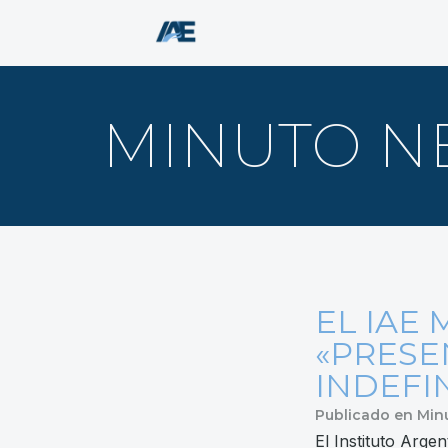
MINUTO 
EL IAE
«PRESE
INDEFI
Publicado en
Min
El Instituto Arg