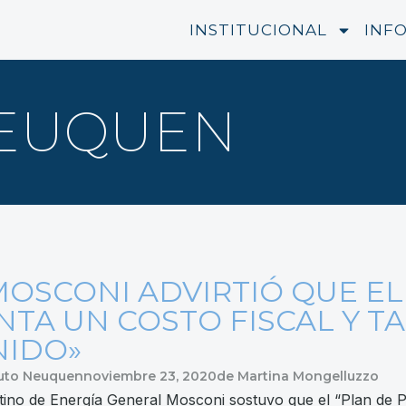
INSTITUCIONAL
INF
NEUQUEN
 MOSCONI ADVIRTIÓ QUE E
NTA UN COSTO FISCAL Y TA
NIDO»
uto Neuquen
noviembre 23, 2020
de
Martina Mongelluzzo
entino de Energía General Mosconi sostuvo que el “Plan de