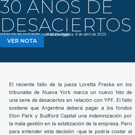
30 AÑOS DE
DESACIERTOS
publicado en
La Nación
de
Mario Negri
6 de abril de 2023
IAE en los Medios
,
Noticias
,
País Energético
VER NOTA
El reciente fallo de la jueza Loretta Preska en los
tribunales de Nueva York marca un nuevo hito de
una serie de desaciertos en relación con YPF. El fallo
sostiene que Argentina deberá pagar a los fondos
Eton Park y Budford Capital una indemnización por
la mala gestión en la estatización de la empresa. Pero
para entender esta decisión -que le podría costar al